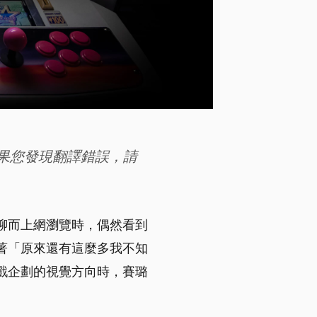
果您發現翻譯錯誤，請
聊而上網瀏覽時，偶然看到
著「原來還有這麼多我不知
戲企劃的視覺方向時，賽璐