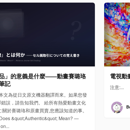
電視動
品」的意義是什麼——動畫賽璐珞
筆記
注意:...
: 本文為從日文原文機器翻譯而來。如果您發
譯錯誤，請告知我們。 給所有熱愛動畫文化
B
友:關於賽璐珞和原畫買賣,您應該知道的事。
Does &quot;Authentic&quot; Mean? —
on...