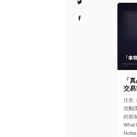
「真
交易
注意
現翻
的朋
What 
Notes 