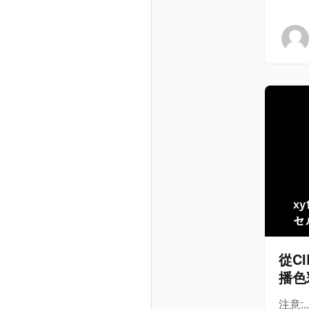
從C
播色
注意:..