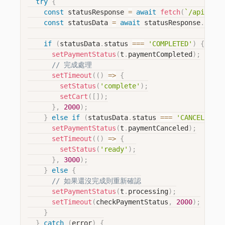
try
{
const
 statusResponse 
=
await
fetch
(
`
/api/get-
const
 statusData 
=
await
 statusResponse
.
json
(
if
(
statusData
.
status 
===
'COMPLETED'
)
{
setPaymentStatus
(
t
.
paymentCompleted
)
;
// 完成處理
setTimeout
(
(
)
=>
{
setStatus
(
'complete'
)
;
setCart
(
[
]
)
;
}
,
2000
)
;
}
else
if
(
statusData
.
status 
===
'CANCELED'
|
setPaymentStatus
(
t
.
paymentCanceled
)
;
setTimeout
(
(
)
=>
{
setStatus
(
'ready'
)
;
}
,
3000
)
;
}
else
{
// 如果還沒完成則重新確認
setPaymentStatus
(
t
.
processing
)
;
setTimeout
(
checkPaymentStatus
,
2000
)
;
}
}
catch
(
error
)
{