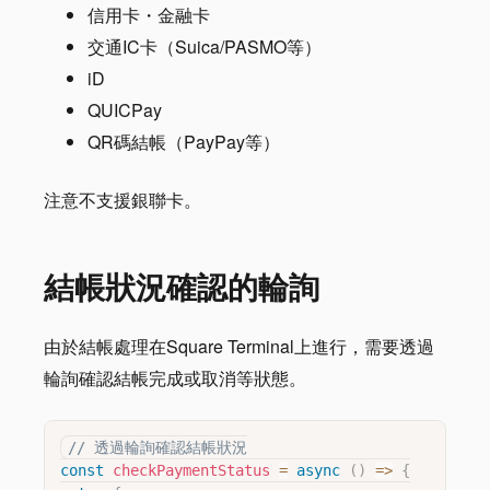
信用卡・金融卡
交通IC卡（Suica/PASMO等）
iD
QUICPay
QR碼結帳（PayPay等）
注意不支援銀聯卡。
結帳狀況確認的輪詢
由於結帳處理在Square Terminal上進行，需要透過
輪詢確認結帳完成或取消等狀態。
// 透過輪詢確認結帳狀況
const
checkPaymentStatus
=
async
(
)
=>
{