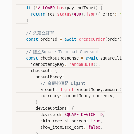
if
(
!
ALLOWED
.
has
(
paymentType
)
)
{
return
 res
.
status
(
400
)
.
json
(
{
 error
:
"指定
}
// 先建立訂單
const
 orderId 
=
await
createOrder
(
order
)
;
// 建立Square Terminal Checkout
const
 checkoutResponse 
=
await
 squareClient
.
t
      idempotencyKey
:
randomUUID
(
)
,
      checkout
:
{
        amountMoney
:
{
// 金額必須是 BigInt
          amount
:
BigInt
(
amountMoney
.
amount
)
,
          currency
:
 amountMoney
.
currency
,
}
,
        deviceOptions
:
{
          deviceId
:
SQUARE_DEVICE_ID
,
          skip_receipt_screen
:
true
,
          show_itemized_cart
:
false
,
}
,