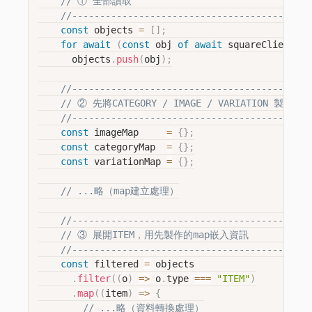
// ① 全部讀取
//-------------------------------------------
const
 objects 
=
[
]
;
for
await
(
const
 obj 
of
await
 squareClient
.
ca
      objects
.
push
(
obj
)
;
//-------------------------------------------
// ② 先將CATEGORY / IMAGE / VARIATION 製成map
//-------------------------------------------
const
 imageMap     
=
{
}
;
const
 categoryMap  
=
{
}
;
const
 variationMap 
=
{
}
;
// ...略（map建立處理）
//-------------------------------------------
// ③ 展開ITEM，用先製作的map嵌入資訊
//-------------------------------------------
const
 filtered 
=
 objects

.
filter
(
(
o
)
=>
 o
.
type 
===
"ITEM"
)
.
map
(
(
item
)
=>
{
// ...略（資料轉換處理）