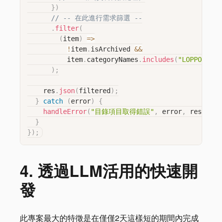
}
)
// -- 在此進行需求篩選 --
.
filter
(
(
item
)
=>
!
item
.
isArchived 
&&
          item
.
categoryNames
.
includes
(
"LOPPO畫材"
)
;
    res
.
json
(
filtered
)
;
}
catch
(
error
)
{
handleError
(
"目錄項目取得錯誤"
,
 error
,
 res
)
;
}
}
)
;
4. 透過LLM活用的快速開
發
此專案最大的特徵是在僅僅2天這樣短的期間內完成