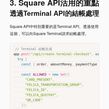
3. Square API活用的重點
透過Terminal API的結帳處理
Square API中特別重要的是Terminal API。透過使用
這個，可以向Square Terminal請求結帳處理。
// Terminal 結帳生成
app
.
post
(
"/api/create-terminal-checkout"
,
async
(
try
{
const
{
 order
,
 amountMoney
,
 paymentType 
=
"CA
const
ALLOWED
=
new
Set
(
[
"CARD_PRESENT"
,
"FELICA_TRANSPORTATION_GROUP"
,
"FELICA_ID"
,
"FELICA_QUICPAY"
,
"QR_CODE"
]
)
;