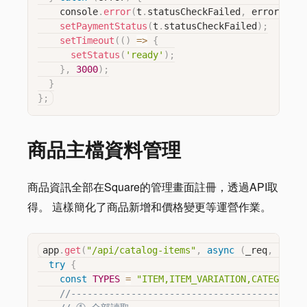
    console
.
error
(
t
.
statusCheckFailed
,
 error
)
;
setPaymentStatus
(
t
.
statusCheckFailed
)
;
setTimeout
(
(
)
=>
{
setStatus
(
'ready'
)
;
}
,
3000
)
;
}
}
;
商品主檔資料管理
商品資訊全部在Square的管理畫面註冊，透過API取
得。 這樣簡化了商品新增和價格變更等運營作業。
app
.
get
(
"/api/catalog-items"
,
async
(
_req
,
 res
)
try
{
const
TYPES
=
"ITEM,ITEM_VARIATION,CATEGORY,I
//-------------------------------------------