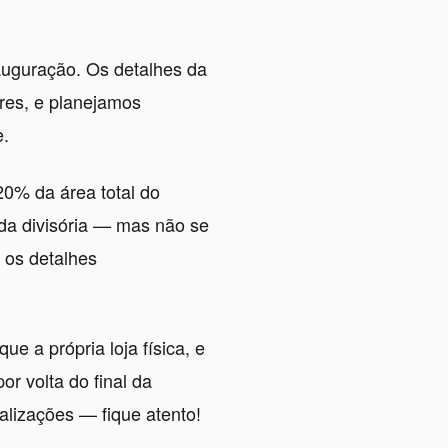
auguração. Os detalhes da
ares, e planejamos
e.
0% da área total do
 da divisória — mas não se
 os detalhes
e a própria loja física, e
r volta do final da
alizações — fique atento!