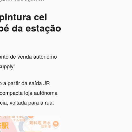
pintura cel
pé da estação
onto de venda autônomo
upply".
 a partir da saída JR
 compacta loja autônoma
ia, voltada para a rua.