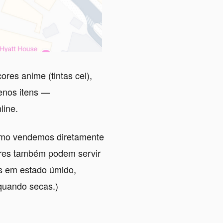
res anime (tintas cel),
enos itens —
line.
como vendemos diretamente
ores também podem servir
s em estado úmido,
quando secas.)