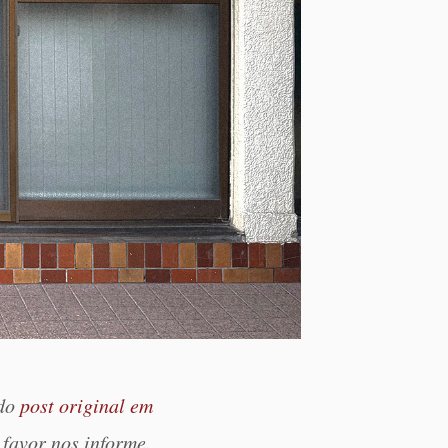
 do
post original em
 favor nos informe.