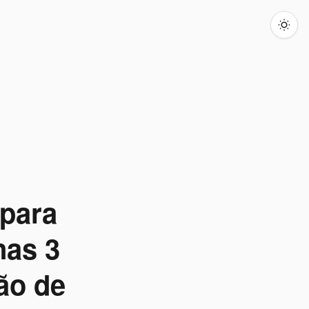
 para
nas 3
ão de